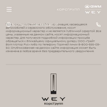
КОРСГРУПП
Ярославль, Ярославская обл., пос. Нагорный, ул. Дорожная, д. 8
¹ Вся представленная на сайте информация, касающаяся
автомобилей и сервисного обслуживания, носит
информационный характер и не является публичной офертой. Все
цены, указанные на данном сайте, носят информационный
характер. Для получения подробной информации просьба
обращаться к ближайшему официальному дилеру ООО «Грейт
Волл Мотор Рус» либо по телефону Горячей линии 8-800-555-03-
50. Опубликованная на данном сайте информация может быть
изменена в любое время без предварительного уведомления.
КорсГрупп