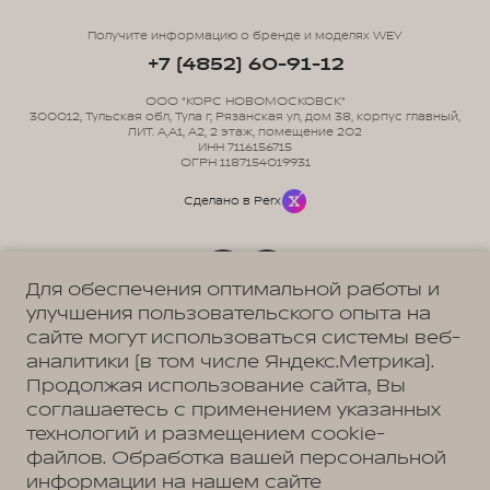
Получите информацию о бренде и моделях WEY
+7 (4852) 60-91-12
ООО "КОРС НОВОМОСКОВСК"
300012, Тульская обл, Тула г, Рязанская ул, дом 38, корпус главный,
ЛИТ. А,А1, А2, 2 этаж, помещение 202
ИНН 7116156715
ОГРН 1187154019931
Сделано в Perx
Для обеспечения оптимальной работы и
улучшения пользовательского опыта на
Политика обработки персональных данных
сайте могут использоваться системы веб-
Пользовательское соглашение
Согласие на коммуникацию
аналитики (в том числе Яндекс.Метрика).
Согласие на предоставление персональных данных третьим лицам
Согласие на обработку ПД
Продолжая использование сайта, Вы
соглашаетесь с применением указанных
технологий и размещением cookie-
файлов. Обработка вашей персональной
Адрес
информации на нашем сайте