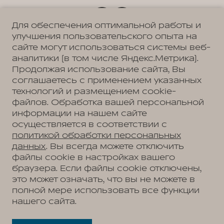
Для обеспечения оптимальной работы и
улучшения пользовательского опыта на
Политика обработки персональных данных
Пользовательское соглашение
сайте могут использоваться системы веб-
Согласие на коммуникацию
аналитики (в том числе Яндекс.Метрика).
Согласие на предоставление персональных данных третьим лицам
Согласие на обработку ПД
Продолжая использование сайта, Вы
соглашаетесь с применением указанных
технологий и размещением cookie-
файлов. Обработка вашей персональной
Адрес
информации на нашем сайте
Ярославль, Ярославская обл., пос. Нагорный, ул.
осуществляется в соответствии с
Дорожная, д. 8
Телефон
политикой обработки персональных
+7 (4852) 60-91-12
данных
. Вы всегда можете отключить
файлы cookie в настройках вашего
браузера. Если файлы cookie отключены,
это может означать, что вы не можете в
АВТОМОБИЛИ В НАЛИЧИИ
полной мере использовать все функции
МОДЕЛЬНЫЙ РЯД
нашего сайта.
WEY 05
ПОКУПАТЕЛЯМ
WEY 07
Модельный ряд
WEY 80 Премиум
ВЛАДЕЛЬЦАМ