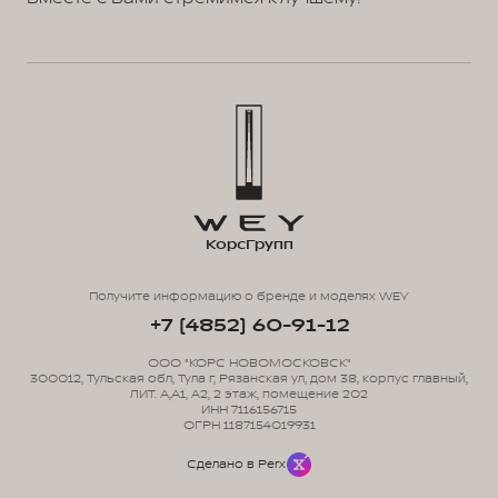
КорсГрупп
Получите информацию о бренде и моделях WEY
+7 (4852) 60-91-12
ООО "КОРС НОВОМОСКОВСК"
300012, Тульская обл, Тула г, Рязанская ул, дом 38, корпус главный,
ЛИТ. А,А1, А2, 2 этаж, помещение 202
ИНН 7116156715
ОГРН 1187154019931
Сделано в Perx