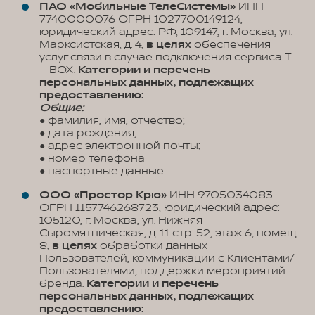
ПАО «Мобильные ТелеСистемы»
ИНН
7740000076 ОГРН 1027700149124,
юридический адрес: РФ, 109147, г. Москва, ул.
Марксистская, д. 4,
в целях
обеспечения
услуг связи в случае подключения сервиса T
– BOX.
Категории и перечень
персональных данных, подлежащих
предоставлению:
Общие:
● фамилия, имя, отчество;
● дата рождения;
● адрес электронной почты;
● номер телефона
● паспортные данные.
ООО «Простор Крю»
ИНН 9705034083
ОГРН 1157746268723, юридический адрес:
105120, г. Москва, ул. Нижняя
Сыромятническая, д. 11 стр. 52, этаж 6, помещ.
8,
в целях
обработки данных
Пользователей, коммуникации с Клиентами/
Пользователями, поддержки мероприятий
бренда.
Категории и перечень
персональных данных, подлежащих
предоставлению: