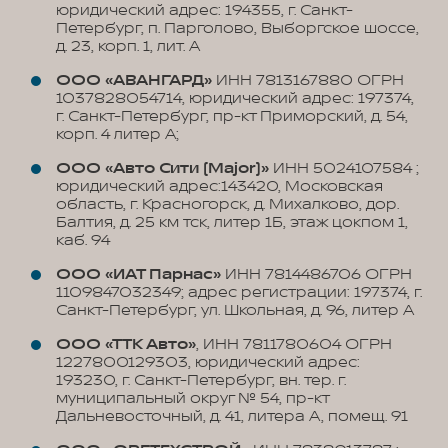
юридический адрес: 194355, г. Санкт-
Петербург, п. Парголово, Выборгское шоссе,
д. 23, корп. 1, лит. А
ООО «АВАНГАРД»
ИНН 7813167880 ОГРН
1037828054714, юридический адрес: 197374,
г. Санкт-Петербург, пр-кт Приморский, д. 54,
корп. 4 литер А;
ООО «Авто Сити (Major)»
ИНН 5024107584 ;
юридический адрес:143420, Московская
область, г. Красногорск, д. Михалково, дор.
Балтия, д. 25 км тск, литер 1Б, этаж цокпом 1,
каб. 94
ООО «ИАТ Парнас»
ИНН 7814486706 ОГРН
1109847032349; адрес регистрации: 197374, г.
Санкт-Петербург, ул. Школьная, д. 96, литер А
ООО «ТТК Авто»
, ИНН 7811780604 ОГРН
1227800129303, юридический адрес:
193230, г. Санкт-Петербург, вн. тер. г.
муниципальный округ № 54, пр-кт
Дальневосточный, д. 41, литера А, помещ. 91