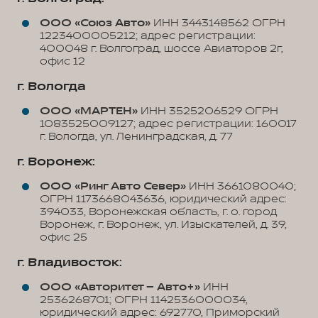
ООО «Союз Авто»
ИНН 3443148562 ОГРН
1223400005212; адрес регистрации:
400048 г. Волгоград, шоссе Авиаторов 2г,
офис 12
г. Вологда
ООО «МАРТЕН»
ИНН 3525206529 ОГРН
1083525009127; адрес регистрации: 160017
г. Вологда, ул. Ленинградская, д. 77
г. Воронеж:
ООО «Ринг Авто Север»
ИНН 3661080040;
ОГРН 1173668043636, юридический адрес:
394033, Воронежская область, г. о. город
Воронеж, г. Воронеж, ул. Изыскателей, д. 39,
офис 25
г. Владивосток:
ООО «Авторитет – Авто+»
ИНН
2536268701; ОГРН 1142536000034,
юридический адрес: 692770, Приморский