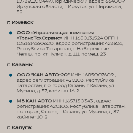
1073811004497, юридический адрес: 664009
Иркутская области, г. Иркутск, ул. Ширямова,
32
г. Ижевск
ООО «Управляющая компания
«ТрансТехСервис»
ИНН 1650131524 ОГРН
1051614160620; адрес регистрации: 423831,
Республика Татарстан, г. Набережные
Челны, пр-кт Чулман, д. 111, помещ. 23
г. Казань:
ООО “КАН АВТО-20”
ИНН 1685007609 ;
адрес регистрации: 420103, Республика
Татарстан, г. о. город Казань, г. Казань, ул.
Мусина, д. 37, кабинет 16-2
МБ КАН АВТО
ИНН 1657130343 ; адрес
регистрации: 420103, Республика Татарстан,
г. о. город Казань, г. Казань, ул. Мусина, д. 37,
кабинет 10-2
г. Калуга: