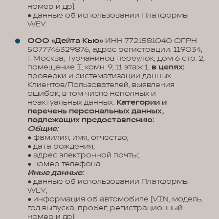
номер и др).
● данные об использовании Платформы
WEY.
ООО «Дейта Кью»
ИНН 7721581040 ОГРН
5077746329876, адрес регистрации: 119034,
г. Москва, Турчанинов переулок, дом 6 стр. 2,
помещение I, комн. 9, 11 этаж 1,
в целях:
проверки и систематизации данных
Клиентов/Пользователей, выявления
ошибок, в том числе неполных и
неактуальных данных.
Категории и
перечень персональных данных,
подлежащих предоставлению:
Общие:
● фамилия, имя, отчество;
● дата рождения;
● адрес электронной почты;
● номер телефона
Иные данные:
● данные об использовании Платформы
WEY;
● информация об автомобиле (VIN, модель,
год выпуска, пробег, регистрационный
номер и др).