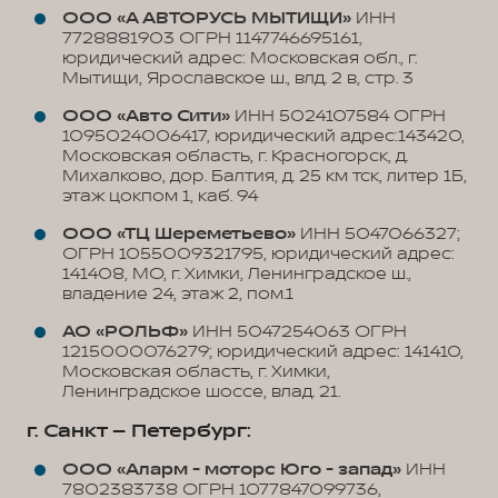
ООО «А АВТОРУСЬ МЫТИЩИ»
ИНН
7728881903 ОГРН 1147746695161,
юридический адрес: Московская обл., г.
Мытищи, Ярославское ш., влд. 2 в, стр. 3
ООО «Авто Сити»
ИНН 5024107584 ОГРН
1095024006417, юридический адрес:143420,
Московская область, г. Красногорск, д.
Михалково, дор. Балтия, д. 25 км тск, литер 1Б,
этаж цокпом 1, каб. 94
ООО «ТЦ Шереметьево»
ИНН 5047066327;
ОГРН 1055009321795, юридический адрес:
141408, МО, г. Химки, Ленинградское ш.,
владение 24, этаж 2, пом.1
АО «РОЛЬФ»
ИНН 5047254063 ОГРН
1215000076279; юридический адрес: 141410,
Московская область, г. Химки,
Ленинградское шоссе, влад. 21.
г. Санкт – Петербург:
ООО «Аларм - моторс Юго - запад»
ИНН
7802383738 ОГРН 1077847099736,