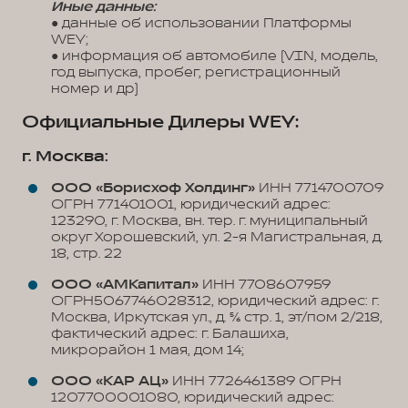
Иные данные:
● данные об использовании Платформы
WEY;
● информация об автомобиле (VIN, модель,
год выпуска, пробег, регистрационный
номер и др)
Официальные Дилеры WEY:
г. Москва:
ООО «Борисхоф Холдинг»
ИНН 7714700709
ОГРН 771401001, юридический адрес:
123290, г. Москва, вн. тер. г. муниципальный
округ Хорошевский, ул. 2-я Магистральная, д.
18, стр. 22
ООО «АМКапитал»
ИНН 7708607959
ОГРН5067746028312, юридический адрес: г.
Москва, Иркутская ул., д. 5/6 стр. 1, эт/пом 2/218,
фактический адрес: г. Балашиха,
микрорайон 1 мая, дом 14;
ООО «КАР АЦ»
ИНН 7726461389 ОГРН
1207700001080, юридический адрес: