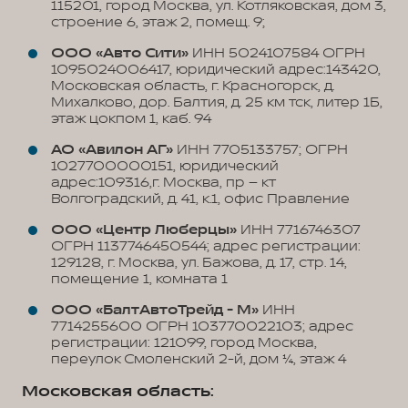
115201, город Москва, ул. Котляковская, дом 3,
строение 6, этаж 2, помещ. 9;
ООО «Авто Сити»
ИНН 5024107584 ОГРН
1095024006417, юридический адрес:143420,
Московская область, г. Красногорск, д.
Михалково, дор. Балтия, д. 25 км тск, литер 1Б,
этаж цокпом 1, каб. 94
АО «Авилон АГ»
ИНН 7705133757; ОГРН
1027700000151, юридический
адрес:109316,г. Москва, пр – кт
Волгоградский, д. 41, к.1, офис Правление
ООО «Центр Люберцы»
ИНН 7716746307
ОГРН 1137746450544; адрес регистрации:
129128, г. Москва, ул. Бажова, д. 17, стр. 14,
помещение 1, комната 1
ООО «БалтАвтоТрейд - М»
ИНН
7714255600 ОГРН 103770022103; адрес
регистрации: 121099, город Москва,
переулок Смоленский 2-й, дом 1/4, этаж 4
Московская область: