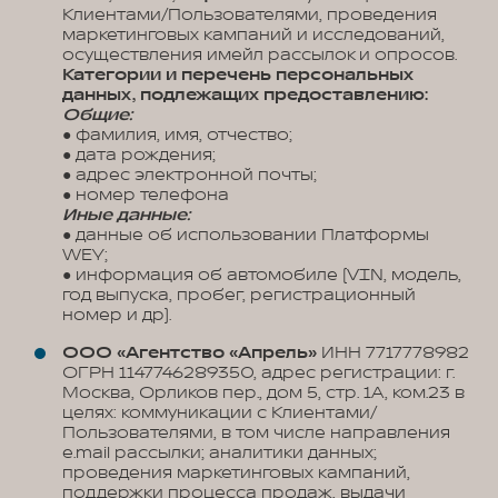
Клиентами/Пользователями, проведения
маркетинговых кампаний и исследований,
осуществления имейл рассылок и опросов.
Категории и перечень персональных
данных, подлежащих предоставлению:
Общие:
● фамилия, имя, отчество;
● дата рождения;
● адрес электронной почты;
● номер телефона
Иные данные:
● данные об использовании Платформы
WEY;
● информация об автомобиле (VIN, модель,
год выпуска, пробег, регистрационный
номер и др).
ООО «Агентство «Апрель»
ИНН 7717778982
ОГРН 1147746289350, адрес регистрации: г.
Москва, Орликов пер., дом 5, стр. 1А, ком.23 в
целях: коммуникации с Клиентами/
Пользователями, в том числе направления
e.mail рассылки; аналитики данных;
проведения маркетинговых кампаний,
поддержки процесса продаж, выдачи