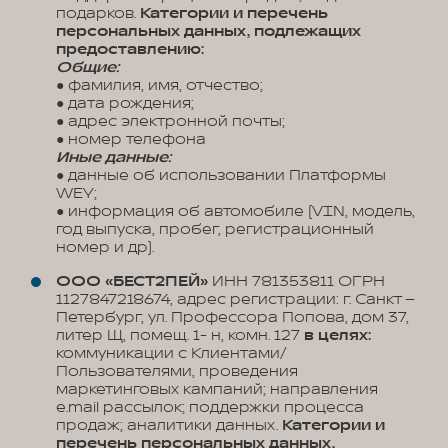
подарков.
Категории и перечень
персональных данных, подлежащих
предоставлению:
Общие:
● фамилия, имя, отчество;
● дата рождения;
● адрес электронной почты;
● номер телефона
Иные данные:
● данные об использовании Платформы
WEY;
● информация об автомобиле (VIN, модель,
год выпуска, пробег, регистрационный
номер и др).
ООО «БЕСТ2ПЕЙ»
ИНН 781353811 ОГРН
1127847218674, адрес регистрации: г. Санкт –
Петербург, ул. Профессора Попова, дом 37,
литер Щ, помещ. 1- н, комн. 127
в целях:
коммуникации с Клиентами/
Пользователями, проведения
маркетинговых кампаний; направления
e.mail рассылок; поддержки процесса
продаж; аналитики данных.
Категории и
перечень персональных данных,