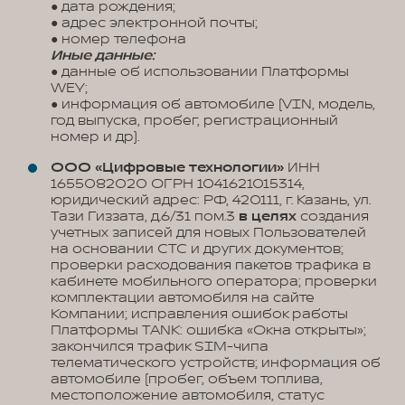
● дата рождения;
● адрес электронной почты;
● номер телефона
Иные данные:
● данные об использовании Платформы
WEY;
● информация об автомобиле (VIN, модель,
год выпуска, пробег, регистрационный
номер и др).
ООО «Цифровые технологии»
ИНН
1655082020 ОГРН 1041621015314,
юридический адрес: РФ, 420111, г. Казань, ул.
Тази Гиззата, д.6/31 пом.3
в целях
создания
учетных записей для новых Пользователей
на основании СТС и других документов;
проверки расходования пакетов трафика в
кабинете мобильного оператора; проверки
комплектации автомобиля на сайте
Компании; исправления ошибок работы
Платформы TANK: ошибка «Окна открыты»;
закончился трафик SIM-чипа
телематического устройств; информация об
автомобиле (пробег, объем топлива,
местоположение автомобиля, статус