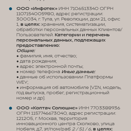
ООО «Инфотек»
ИНН 7106513340 ОГРН
1107154005980, адрес регистрации:
300034, г. Тула, ул. Революции, дом 21, офис
1,
в целях:
хранения, систематизации,
обработки персональных данных Клиентов/
Пользователей.
Категории и перечень
персональных данных, подлежащих
предоставлению:
Общие:
● фамилия, имя, отчество;
● дата рождения;
● адрес электронной почты;
● номер телефона
Иные данные:
● данные об использовании Платформы
WEY;
● информация об автомобиле (VIN, модель,
год выпуска, пробег, регистрационный
номер и др).
ООО «Колтач Солюшнс»
ИНН 7703388936
ОГРН 1157746673040, адрес регистрации:
121205, г. Москва, территория
инновационного центра Сколково, улица
Нобеля, д.7, эт/пом/раб
2 / 51 / 6
,
в целях: