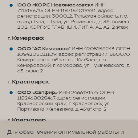
ООО «КОРС Новомосковск»
ИНН
7116156715 ОГРН 1187154019931, адрес
регистрации: 300012, Тульская область, г. о.
город Тула, г. Тула, ул. Рязанская, д. 38, помещ.
202, КОРПУС ГЛАВНЫЙ, ЛИТ. А, А1, А2, 2 этаж
г. Кемерово:
ООО “АС Кемерово”
ИНН 4205158243 ОГРН
1084205011109; адрес регистрации: 650070,
Кемеровская область - Кузбасс, г. о.
Кемеровский, г. Кемерово, ул. Тухачевского, д.
63, офис 2
г. Красноярск:
ООО «Сапфир»
ИНН 2466191474 ОГРН
1182468028467,адрес регистрации:
Красноярский край, г. Красноярск, ул.
Партизана Железняка, д. 46"а" стр. 2
г. Краснодар
ООО «Юг Авто Плюс»
ИНН 0107021677
Для обеспечения оптимальной работы и
ОГРН 1120107000067, юридический адрес: