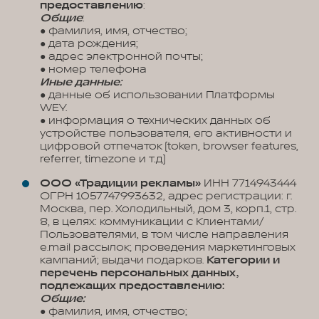
предоставлению
:
Общие
:
● фамилия, имя, отчество;
● дата рождения;
● адрес электронной почты;
● номер телефона
Иные данные:
● данные об использовании Платформы
WEY.
● информация о технических данных об
устройстве пользователя, его активности и
цифровой отпечаток (token, browser features,
referrer, timezone и т.д)
ООО «Традиции рекламы»
ИНН 7714943444
ОГРН 1057747993632, адрес регистрации: г.
Москва, пер. Холодильный, дом 3, корп.1, стр.
8, в целях: коммуникации с Клиентами/
Пользователями, в том числе направления
e.mail рассылок; проведения маркетинговых
кампаний; выдачи подарков.
Категории и
перечень персональных данных,
подлежащих предоставлению:
Общие:
● фамилия, имя, отчество;