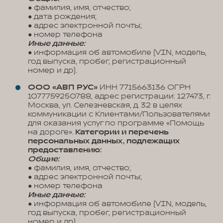
● фамилия, имя, отчество;
● дата рождения;
● адрес электронной почты;
● номер телефона
Иные данные:
● информация об автомобиле (VIN, модель,
год выпуска, пробег, регистрационный
номер и др).
ООО «АВП РУС»
ИНН 7715663136 ОГРН
1077759250788, адрес регистрации: 127473, г.
Москва, ул. Селезневская, д. 32 в целях
коммуникации с Клиентами/Пользователями
для оказания услуг по программе «Помощь
на дороге».
Категории и перечень
персональных данных, подлежащих
предоставлению:
Общие:
● фамилия, имя, отчество;
● адрес электронной почты;
● номер телефона
Иные данные:
● информация об автомобиле (VIN, модель,
год выпуска, пробег, регистрационный
номер и др).