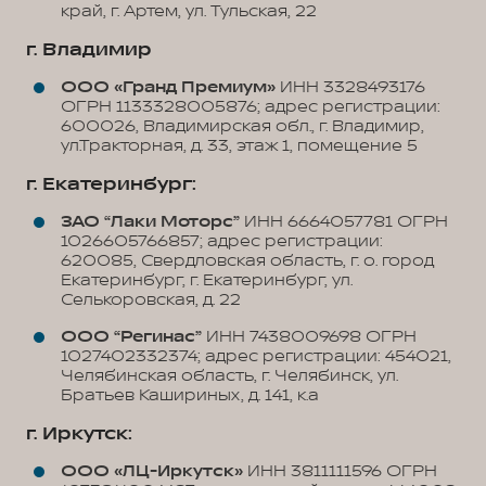
край, г. Артем, ул. Тульская, 22
г. Владимир
ООО «Гранд Премиум»
ИНН 3328493176
ОГРН 1133328005876; адрес регистрации:
600026, Владимирская обл., г. Владимир,
ул.Тракторная, д. 33, этаж 1, помещение 5
г. Екатеринбург:
ЗАО “Лаки Моторс”
ИНН 6664057781 ОГРН
1026605766857; адрес регистрации:
620085, Свердловская область, г. о. город
Екатеринбург, г. Екатеринбург, ул.
Селькоровская, д. 22
ООО “Регинас”
ИНН 7438009698 ОГРН
1027402332374; адрес регистрации: 454021,
Челябинская область, г. Челябинск, ул.
Братьев Кашириных, д. 141, к.а
г. Иркутск:
ООО «ЛЦ-Иркутск»
ИНН 3811111596 ОГРН