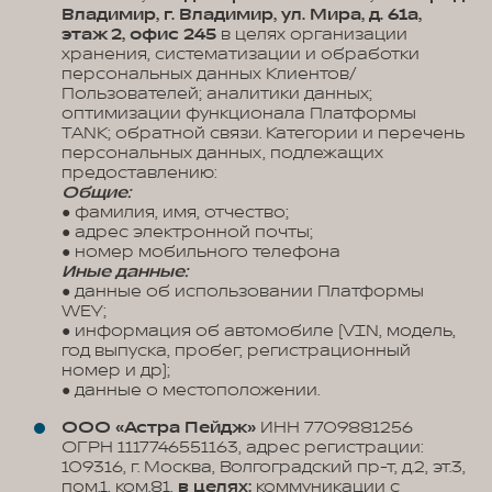
Владимир, г. Владимир, ул. Мира, д. 61а,
этаж 2, офис 245
в целях организации
хранения, систематизации и обработки
персональных данных Клиентов/
Пользователей; аналитики данных;
оптимизации функционала Платформы
TANK; обратной связи. Категории и перечень
персональных данных, подлежащих
предоставлению:
Общие:
● фамилия, имя, отчество;
● адрес электронной почты;
● номер мобильного телефона
Иные данные:
● данные об использовании Платформы
WEY;
● информация об автомобиле (VIN, модель,
год выпуска, пробег, регистрационный
номер и др);
● данные о местоположении.
ООО «Астра Пейдж»
ИНН 7709881256
ОГРН 1117746551163, адрес регистрации:
109316, г. Москва, Волгоградский пр-т, д.2, эт.3,
пом.1, ком.81,
в целях:
коммуникации с