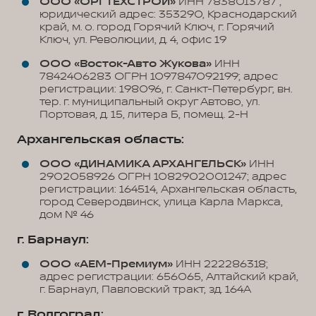
ООО «ОРГТЕХСТРОЙ»
ИНН 7838013787 ;
юридический адрес: 353290, Краснодарский
край, м. о. город Горячий Ключ, г. Горячий
Ключ, ул. Революции, д. 4, офис 19
ООО «Восток-Авто Жукова»
ИНН
7842406283 ОГРН 1097847092199; адрес
регистрации: 198096, г. Санкт-Петербург, вн.
тер. г. муниципальный округ Автово, ул.
Портовая, д. 15, литера Б, помещ. 2-Н
Архангельская область:
ООО «ДИНАМИКА АРХАНГЕЛЬСК»
ИНН
2902058926 ОГРН 1082902001247; адрес
регистрации: 164514, Архангельская область,
город Северодвинск, улица Карла Маркса,
дом № 46
г. Барнаул:
ООО «АЕМ-Премиум»
ИНН 222286318;
адрес регистрации: 656065, Алтайский край,
г. Барнаул, Павловский тракт, зд. 164А
г. Волгоград: