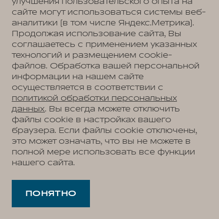
улучшения пользовательского опыта на
Республика Адыгея, аул Тахтамукай, ул.
сайте могут использоваться системы веб-
Краснодарская, 1
аналитики (в том числе Яндекс.Метрика).
ООО «Юг-Авто Холдинг»
ИНН 2312207999
Продолжая использование сайта, Вы
ОГРН 1132312011116; КПП 010701001 адрес
соглашаетесь с применением указанных
регистрации: 385140, Республика Адыгея
технологий и размещением cookie-
(Адыгея), р-н Тахтамукайский, аул Тахтамукай,
файлов. Обработка вашей персональной
ул. Краснодарская, стр. 1
информации на нашем сайте
г. Курск:
осуществляется в соответствии с
политикой обработки персональных
ООО “КОРС Новомосковск”
ИНН
данных
. Вы всегда можете отключить
7116156715; адрес регистрации: Тульская
область, г. о. город Тула, г. Тула, ул. Рязанская,
файлы cookie в настройках вашего
д. 38, помещ. 202, КОРПУС ГЛАВНЫЙ, ЛИТ. А,
браузера. Если файлы cookie отключены,
А1, А2, 2 этаж
это может означать, что вы не можете в
полной мере использовать все функции
г. Киров:
нашего сайта.
ООО «Сириус»
ИНН 5257216402 ОГРН
1235200031505; адрес регистрации:
603124, Нижегородская область, г. о. город
ПОНЯТНО
Нижний Новгород, г. Нижний Новгород,
Московское шоссе, д. 294Б, стр. 1, помещ. П1
офис 413