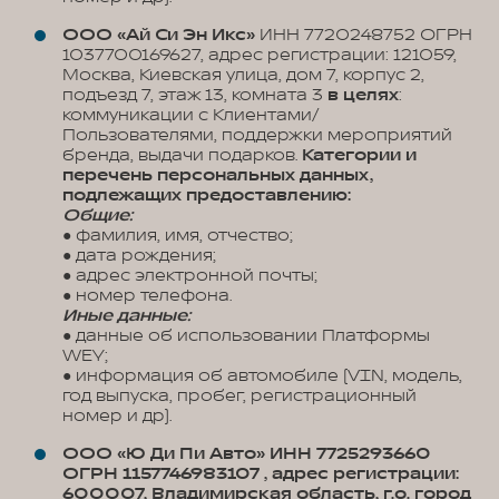
ООО «Ай Си Эн Икс»
ИНН 7720248752 ОГРН
1037700169627, адрес регистрации: 121059,
Москва, Киевская улица, дом 7, корпус 2,
подъезд 7, этаж 13, комната 3
в целях
:
коммуникации с Клиентами/
Пользователями, поддержки мероприятий
бренда, выдачи подарков.
Категории и
перечень персональных данных,
подлежащих предоставлению:
Общие:
● фамилия, имя, отчество;
● дата рождения;
● адрес электронной почты;
● номер телефона.
Иные данные:
● данные об использовании Платформы
WEY;
● информация об автомобиле (VIN, модель,
год выпуска, пробег, регистрационный
номер и др).
ООО «Ю Ди Пи Авто» ИНН 7725293660
ОГРН 1157746983107 , адрес регистрации:
600007, Владимирская область, г.о. город