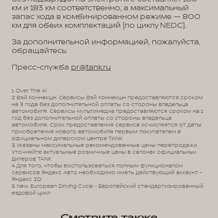
км и 183 км соответственно, а максимальный
запас хода в комбинированном режиме — 800
км для обеих комплектаций (по циклу NEDC).
За дополнительной информацией, пожалуйста,
обращайтесь:
Пресс-служба
pr@tank.ru
1 Over The Ai
2 Вэй Коннекшн. Сервисы Вэй Коннекшн предоставляются сроком
на 3 года без дополнительной оплаты со стороны владельца
автомобиля. Сервисы мультимедиа предоставляются сроком на 1
год без дополнительной оплаты со стороны владельца
автомобиля. Срок предоставления сервиса исчисляется от даты
приобретения нового автомобиля первым покупателем в
официальном дилерском центре TANK
3 Указаны максимальные рекомендованные цены перепродажи.
Уточняйте актуальные розничные цены в салонах официальных
дилеров TANK
4 Для того, чтобы воспользоваться полным функционалом
сервисов Яндекс Авто необходимо иметь действующий аккаунт -
Яндекс ID
5 New European Driving Cycle - Европейский стандартизированный
ездовой цикл
Смотрите также