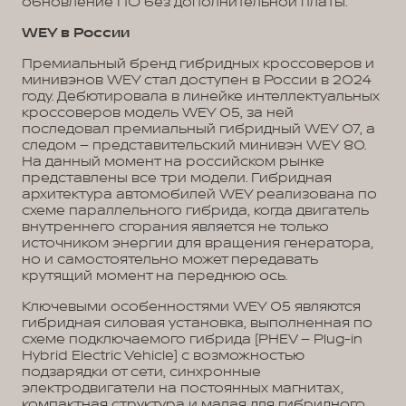
обновление ПО без дополнительной платы.
WEY в России
Премиальный бренд гибридных кроссоверов и
минивэнов WEY стал доступен в России в 2024
году. Дебютировала в линейке интеллектуальных
кроссоверов модель WEY 05, за ней
последовал премиальный гибридный WEY 07, а
следом – представительский минивэн WEY 80.
На данный момент на российском рынке
представлены все три модели. Гибридная
архитектура автомобилей WEY реализована по
схеме параллельного гибрида, когда двигатель
внутреннего сгорания является не только
источником энергии для вращения генератора,
но и самостоятельно может передавать
крутящий момент на переднюю ось.
Ключевыми особенностями WEY 05 являются
гибридная силовая установка, выполненная по
схеме подключаемого гибрида (PHEV – Plug-in
Hybrid Electric Vehicle) с возможностью
подзарядки от сети, синхронные
электродвигатели на постоянных магнитах,
компактная структура и малая для гибридного