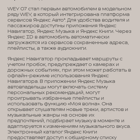
WEY 07 стал первым автомобилем в модельном
ряду WEY, в который интегрирована платформа
сервисов Яндекс Авто⁴. Для удобства водителя и
пассажиров доступны приложения Яндекс
Навигатор, Яндекс Музыка и Яндекс Книги. Через
Яндекс ID в автомобиль автоматически
загружаются из сервисов сохраненные адреса,
плейлисты, а также аудиокниги.
Яндекс Навигатор прокладывает маршруты с
учетом пробок, предупреждает о камерах и
дорожных событиях, при этом может работать в
офлайн-режиме использования Яндекс
Навигатора. В приложении Яндекс Музыка
автовладельцы могут включать систему
персональных рекомендаций, могут
проигрывать избранные плейлисты и
использовать функцию «Моя волна». Она
открывает слушателям новые треки, артистов и
музыкальные жанры на основе их
предпочтений, подбирает музыку в моменте и
адаптируется к изменениям музыкального вкуса.
Электронный каталог Яндекс Книги
предоставляет доступ к обширному списку