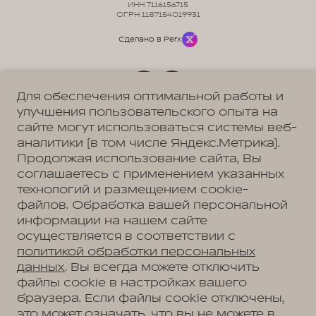
ИНН 7116156715
ОГРН 1187154019931
Сделано в Perx
Для обеспечения оптимальной работы и
улучшения пользовательского опыта на
Политика обработки персональных данных
Пользовательское соглашение
сайте могут использоваться системы веб-
Согласие на коммуникацию
аналитики (в том числе Яндекс.Метрика).
Согласие на предоставление персональных данных третьим лицам
Согласие на обработку ПД
Продолжая использование сайта, Вы
соглашаетесь с применением указанных
технологий и размещением cookie-
файлов. Обработка вашей персональной
Адрес
информации на нашем сайте
Ярославль, Ярославская обл., пос. Нагорный, ул.
осуществляется в соответствии с
Дорожная, д. 8
Телефон
политикой обработки персональных
+7 (4852) 60-91-12
данных
. Вы всегда можете отключить
файлы cookie в настройках вашего
браузера. Если файлы cookie отключены,
это может означать, что вы не можете в