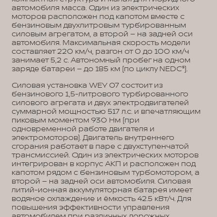
автомобиля масса. Один из электрических
моторов расположен под капотом вместе с
бензиновым двухлитровым турбированным
силовым агрегатом, а второй – на задней оси
автомобиля. Максимальная скорость модели
составляет 220 км/ч, разгон от 0 до 100 км/ч
занимает 5,2 с. Автономный пробег на одном
заряде батареи – до 185 км (по циклу NEDC⁵).
Силовая установка WEY 07 состоит из
бензинового 1,5-литрового турбированного
силового агрегата и двух электродвигателей
суммарной мощностью 517 л.с. и впечатляющим
пиковым моментом 930 Нм (при
одновременной работе двигателя и
электромоторов). Двигатель внутреннего
сгорания работает в паре с двухступенчатой
трансмиссией. Один из электрических моторов
интегрирован в корпус АКП и расположен под
капотом рядом с бензиновым турбомотором, а
второй – на задней оси автомобиля. Силовая
литий-ионная аккумуляторная батарея имеет
водяное охлаждение и ёмкость 42.5 кВт/ч. Для
повышения эффективности управления
автомобилем при различных дорожных