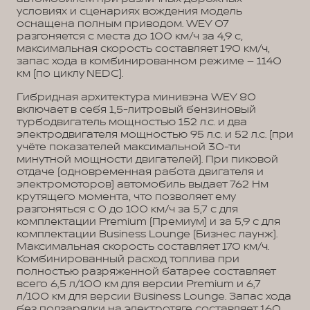
условиях и сценариях вождения модель
оснащена полным приводом. WEY 07
разгоняется с места до 100 км/ч за 4,9 с,
максимальная скорость составляет 190 км/ч,
запас хода в комбинированном режиме – 1140
км (по циклу NEDC).
Гибридная архитектура минивэна WEY 80
включает в себя 1,5-литровый бензиновый
турбодвигатель мощностью 152 л.с. и два
электродвигателя мощностью 95 л.с. и 52 л.с. (при
учёте показателей максимальной 30-ти
минутной мощности двигателей). При пиковой
отдаче (одновременная работа двигателя и
электромоторов) автомобиль выдает 762 Нм
крутящего момента, что позволяет ему
разгоняться с 0 до 100 км/ч за 5,7 с для
комплектации Premium (Премиум) и за 5,9 с для
комплектации Business Lounge (Бизнес лаунж).
Максимальная скорость составляет 170 км/ч.
Комбинированный расход топлива при
полностью разряженной батарее составляет
всего 6,5 л/100 км для версии Premium и 6,7
л/100 км для версии Business Lounge. Запас хода
без подзарядки на электротяге составляет 160