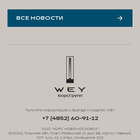
ВСЕ НОВОСТИ
КорсГрупп
Получите информацию о бренде и моделях WEY
+7 (4852) 60-91-12
ООО "КОРС НОВОМОСКОВСК"
300012, Тульская обл, Тула г, Рязанская ул, дом 38, корпус главный,
ЛИТ. А,А1, А2, 2 этаж, помещение 202