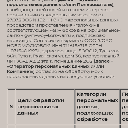
персональных данных и/или Пользователь)
,
свободно, своей волей и в своем интересе, в
соответствии с Федеральным законом от
27.07.2006 N 152 - ФЗ «О персональных данных»,
посредством проставления «галочки» в
соответствующем чек – боксе в на официальном
сайте « gwm-wey-kors-yar.ru », подписываю
настоящее Согласие и выражаю ООО "КОРС
НОВОМОСКОВСК" ИНН 7116156715 ОГРН
1187154019931, адрес юр. лица: 300012, Тульская
обл, Тула г, Рязанская ул, дом 38, корпус главный,
ЛИТ. А,А1, А2, 2 этаж, помещение 202
(далее -
«Оператор персональных данных и/или
Компания»)
согласие на обработку моих
персональных данных на следующих условиях:
Категории
П
Цели обработки
персональных
п
N
персональных
данных,
д
данных
подлежащих
п
обработке
о