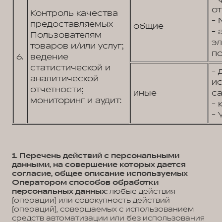
от
Контроль качества
- 
предоставляемых
общие
- 
Пользователям
э
товаров и/или услуг;
по
6.
ведение
статистической и
- 
аналитической
и
отчетности;
иные
са
мониторинг и аудит:
- 
- 
1. Перечень действий с персональными
данными, на совершение которых дается
согласие, общее описание используемых
Оператором способов обработки
персональных данных:
любые действия
(операции) или совокупность действий
(операций), совершаемых с использованием
средств автоматизации или без использования