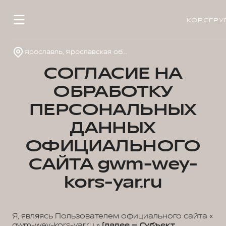
КОРСГРУ
Ярославль, Ярославская обл., пос. Нагорный, ул. Дорожная, д. 8
СОГЛАСИЕ НА
ОБРАБОТКУ
ПЕРСОНАЛЬНЫХ
ДАННЫХ
ОФИЦИАЛЬНОГО
САЙТА gwm-wey-
kors-yar.ru
Я, являясь Пользователем официального сайта «
gwm-wey-kors-yar.ru »
(далее – Субъект