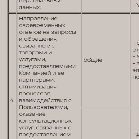
персональных
- 
данных:
Направление
своевременных
ответов на запросы
и обращения,
- 
связанные с
от
товарами и
- 
услугами,
общие
- 
предоставляемыми
э
Компанией и ее
по
партнерами,
оптимизация
процессов
4.
взаимодействия с
Пользователями,
оказание
консультационных
услуг, связанных с
- 
предоставлением