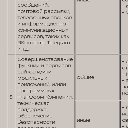
иные
са
сообщений,
- 
почтовой рассылки,
- 
телефонных звонков
и информационно-
коммуникационных
сервисов, таких как
ВКонтакте, Telegram
и т.д.:
Совершенствование
- 
функций и сервисов
от
сайтов и/или
- 
общие
мобильных
- 
приложений, и/или
э
программных
по
3.
платформ Компании,
техническая
- 
поддержка,
и
обеспечение
иные
са
безопасности
- 