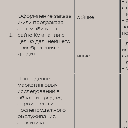
- 
от
- 
Оформление заказа
общие
- 
и/или предзаказа
э
автомобиля на
по
1.
сайте Компании с
целью дальнейшего
- 
приобретения в
и
кредит:
иные
са
- 
- 
Проведение
маркетинговых
исследований в
области продаж,
сервисного и
послепродажного
обслуживания,
- 
аналитика