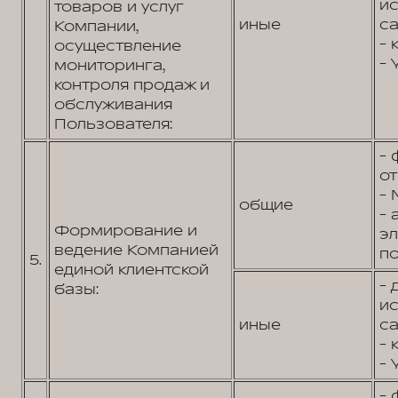
и
товаров и услуг
иные
са
Компании,
- 
осуществление
- 
мониторинга,
контроля продаж и
обслуживания
Пользователя:
- 
от
- 
общие
- 
Формирование и
э
ведение Компанией
по
5.
единой клиентской
- 
базы:
и
иные
са
- 
- 
- 