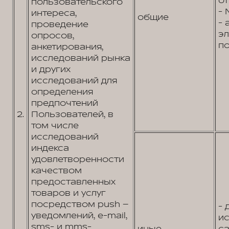
от
пользовательского
- 
интереса,
общие
- 
проведение
э
опросов,
по
анкетирования,
исследований рынка
и других
исследований для
определения
предпочтений
2.
Пользователей, в
том числе
исследований
индекса
удовлетворенности
качеством
предоставленных
товаров и услуг
посредством push –
- 
уведомлений, e-mail,
и
sms- и mms-