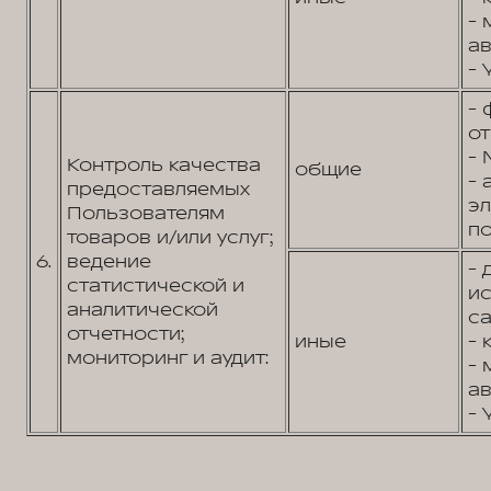
- 
ав
- 
- 
от
- 
Контроль качества
общие
- 
предоставляемых
э
Пользователям
по
товаров и/или услуг;
6.
ведение
- 
статистической и
и
аналитической
са
отчетности;
иные
- 
мониторинг и аудит:
- 
ав
- 