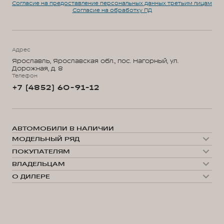
Согласие на предоставление персональных данных третьим лицам
Согласие на обработку ПД
Адрес
Ярославль, Ярославская обл., пос. Нагорный, ул.
Дорожная, д. 8
Телефон
+7 (4852) 60-91-12
АВТОМОБИЛИ В НАЛИЧИИ
МОДЕЛЬНЫЙ РЯД
WEY 05
ПОКУПАТЕЛЯМ
WEY 07
Модельный ряд
WEY 80 Премиум
ВЛАДЕЛЬЦАМ
WEY 05
WEY 80 Премиум Лаундж
Сервис
WEY 07
О ДИЛЕРЕ
Запись на сервис
WEY 80
О нас
Калькулятор ТО
35 лет GWM
Техническое обслуживание
Выбор автомобиля
GWM ТЕХ ДЕНЬ
Сервис ORA
Тест-драйв
Гибридные технологии
Помощь на дороге
Конфигуратор
Новости
Нулевое ТО
Автомобили в наличии
Поддержка