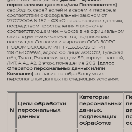
персональных данных и/или Пользователь)
свободно, своей волей и в своем интересе, в
соответствии с Федеральным законом от
27.07.2006 N 152 - ФЗ «О персональных данных»,
посредством проставления «галочки» в
соответствующем чек – боксе в на официальном
сайте « gwm-wey-kors-yar.ru », подписываю
настоящее Согласие и выражаю ООО "КОРС
НОВОМОСКОВСК" ИНН 7116156715 ОГРН
1187154019931, адрес юр. лица: 300012, Тульская
обл, Тула г, Рязанская ул, дом 38, корпус главный,
ЛИТ. А,А1, А2, 2 этаж, помещение 202
(далее -
Оператор персональных данных и/или
Компания)
согласие на обработку моих
персональных данных на следующих условиях:
Категории
П
Цели обработки
персональных
п
N
персональных
данных,
д
данных
подлежащих
п
обработке
о