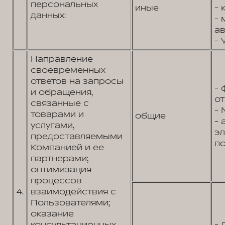
персональных
иные
- 
данных:
- 
ав
- 
Направление
своевременных
ответов на запросы
- 
и обращения,
от
связанные с
- 
товарами и
общие
- 
услугами,
э
предоставляемыми
по
Компанией и ее
партнерами;
оптимизация
процессов
4.
взаимодействия с
Пользователями;
оказание
- 