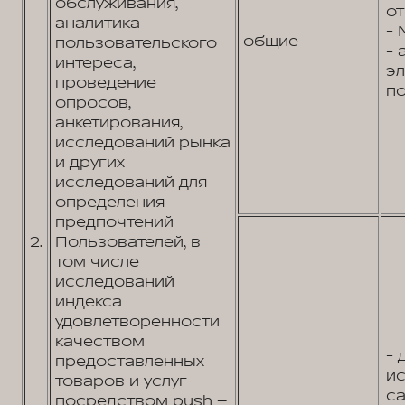
обслуживания,
от
аналитика
- 
общие
пользовательского
- 
интереса,
э
проведение
по
опросов,
анкетирования,
исследований рынка
и других
исследований для
определения
предпочтений
2.
Пользователей, в
том числе
исследований
индекса
удовлетворенности
качеством
- 
предоставленных
и
товаров и услуг
са
посредством push –