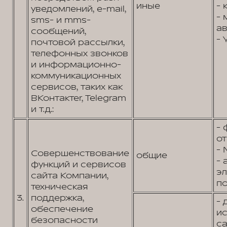
иные
- 
уведомлений, e-mail,
- 
sms- и mms-
ав
сообщений,
- 
почтовой рассылки,
телефонных звонков
и информационно-
коммуникационных
сервисов, таких как
ВКонтактеr, Telegram
и т.д.:
- 
от
- 
Совершенствование
общие
- 
функций и сервисов
э
сайта Компании,
по
техническая
3.
поддержка,
- 
обеспечение
и
безопасности
са