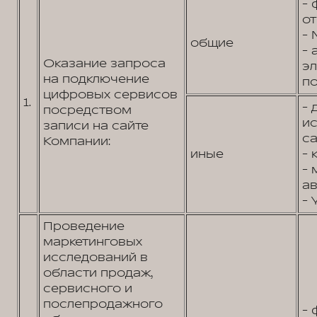
- 
от
- 
общие
- 
Оказание запроса
э
на подключение
по
цифровых сервисов
1.
- 
посредством
и
записи на сайте
са
Компании:
иные
- 
- 
ав
- 
Проведение
маркетинговых
исследований в
области продаж,
сервисного и
послепродажного
- 