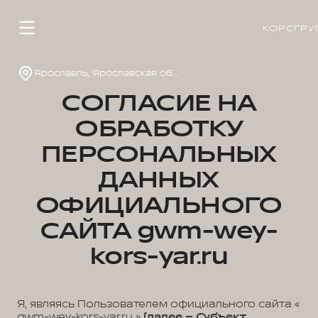
КОРСГРУ
Ярославль, Ярославская обл., пос. Нагорный, ул. Дорожная, д. 8
СОГЛАСИЕ НА
ОБРАБОТКУ
ПЕРСОНАЛЬНЫХ
ДАННЫХ
ОФИЦИАЛЬНОГО
САЙТА gwm-wey-
kors-yar.ru
Я, являясь Пользователем официального сайта «
gwm-wey-kors-yar.ru »
(далее – Субъект