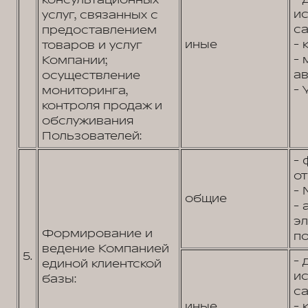
консультационных
и
услуг, связанных с
са
предоставлением
иные
- 
товаров и услуг
- 
Компании;
ав
осуществление
- 
мониторинга,
контроля продаж и
обслуживания
Пользователей:
- 
от
- 
общие
- 
э
Формирование и
по
ведение Компанией
5.
- 
единой клиентской
и
базы:
са
иные
- 